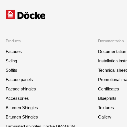
Products
Documentation
Facades
Documentation
Siding
Installation inst
Soffits
Technical shee
Facade panels
Promotional mat
Facade shingles
Certificates
Accessories
Blueprints
Bitumen Shingles
Textures
Bitumen Shingles
Gallery
Laminated shingles Döcke DRAGON