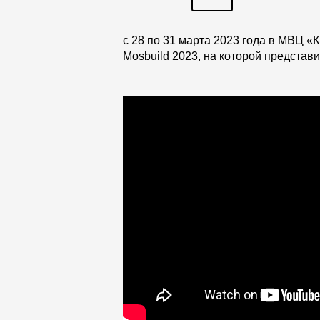
Laminated shingles Döcke DRAGON
Roofing accessories
с 28 по 31 марта 2023 года в МВЦ 
Mosbuild 2023, на которой представ
Ventilation
Rain Gutter
Rain Gutter
Rain Gutter STAL
Rainwater collector
Attic Ladders