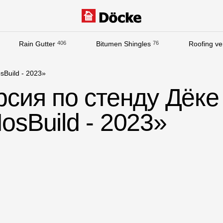
Rain Gutter
406
Bitumen Shingles
76
Roofing ven
Documentation
sBuild - 2023»
Documentation
рсия по стенду Дёке
Installation instructions
osBuild - 2023»
Technical sheets
Promotional materials
Certificates
Blueprints
Textures
Gallery