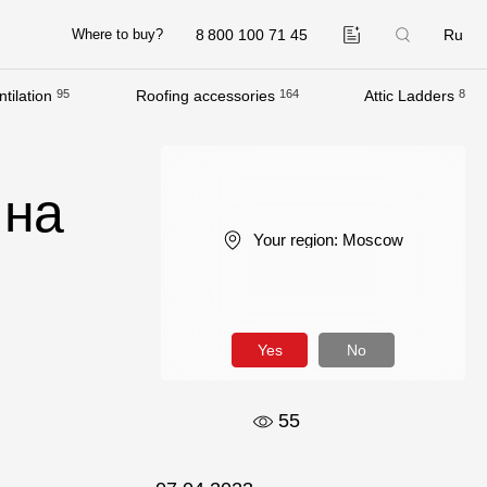
8 800 100 71 45
Ru
Where to buy?
tilation
95
Roofing accessories
164
Attic Ladders
8
Company
About
 на
Contacts
Your region:
Moscow
Quality Control
Awards
B2B
Yes
No
55