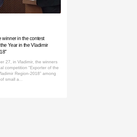
 winner in the contest
 the Year in the Vladimir
18”
 27, in Vladimir, the winners
nal competition “Exporter of the
 Vladimir Region-2018” among
of small a...