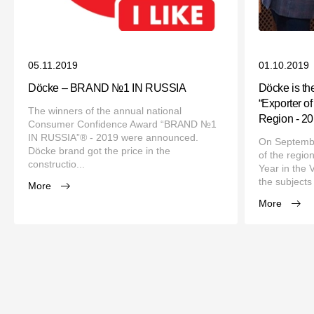
05.11.2019
01.10.2019
Döcke – BRAND №1 IN RUSSIA
Döcke is the
“Exporter of
The winners of the annual national
Region - 20
Consumer Confidence Award “BRAND №1
IN RUSSIA”® - 2019 were announced.
On September
Döcke brand got the price in the
of the regio
constructio...
Year in the
the subjects 
More
More