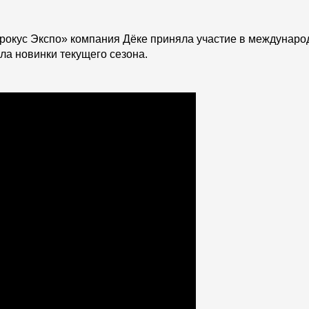
Services
«Крокус Экспо» компания Дёке приняла участие в междунаро
Constructor
ила новинки текущего сезона.