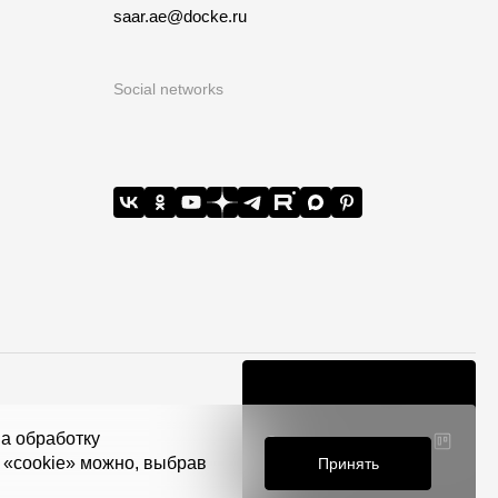
saar.ae@docke.ru
Social networks
на обработку
Constructor
я «cookie» можно, выбрав
Принять