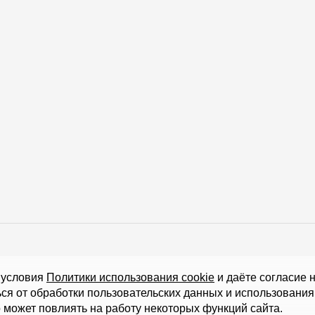
Office hours
 условия
Политики использования cookie
и даёте согласие 
ься от обработки пользовательских данных и использовани
vinskoe sh., 5, p. 1
(business center "Vodny")
Mon-Fri-10-19
 может повлиять на работу некоторых функций сайта.
Sat-Sun-day off