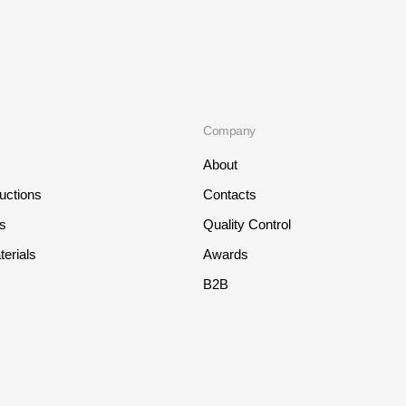
Company
About
ructions
Contacts
ts
Quality Control
erials
Awards
B2B