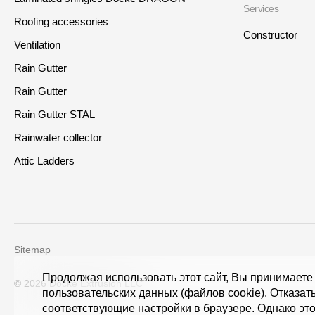
Services
Roofing accessories
Constructor
Ventilation
Rain Gutter
Rain Gutter
Rain Gutter STAL
Rainwater collector
Where to buy?
Attic Ladders
Moscow
Sitemap
Contacts
Address
Продолжая использовать этот сайт, Вы принимаете
© 2026 Döcke Extrusion LLC
пользовательских данных (файлов cookie). Отказат
8 800 100 71 45
saar.ae@docke.ru
25212, Russia, Moscow, Golo
соответствующие настройки в браузере. Однако это