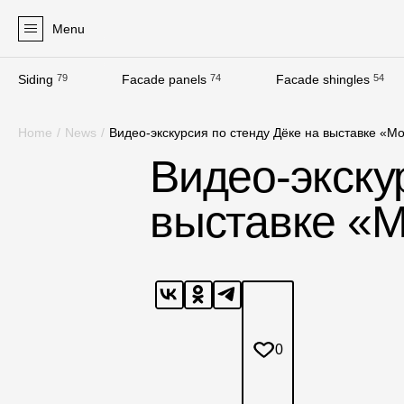
Menu
Siding
79
Facade panels
74
Facade shingles
54
Products
Home
/
News
/
Видео-экскурсия по стенду Дёке на выставке «Mo
Facades
Видео-экску
Siding
выставке «M
Soffits
Facade panels
Facade shingles
Accessories
0
Bitumen Shingles
Bitumen Shingles