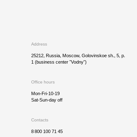
Address
25212, Russia, Moscow, Golovinskoe sh., 5, p.
1
(business center "Vodny")
Office hours
Mon-Fri-10-19
Sat-Sun-day off
Contacts
8 800 100 71 45